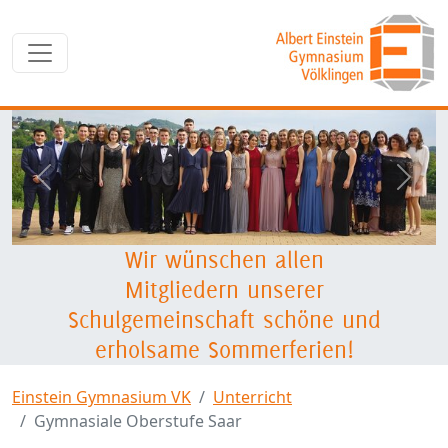
zurück
weite
Wir wünschen allen
Mitgliedern unserer
Schulgemeinschaft schöne und
erholsame Sommerferien!
Einstein Gymnasium VK
Unterricht
Gymnasiale Oberstufe Saar