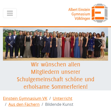
zurück
weite
Wir wünschen allen
Mitgliedern unserer
Schulgemeinschaft schöne und
erholsame Sommerferien!
Einstein Gymnasium VK
Unterricht
Aus den Fächern
Bildende Kunst