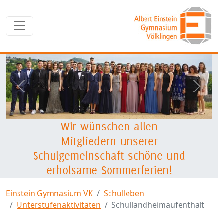
zurück
weite
Wir wünschen allen
Mitgliedern unserer
Schulgemeinschaft schöne und
erholsame Sommerferien!
Einstein Gymnasium VK
Schulleben
Unterstufenaktivitäten
Schullandheimaufenthalt