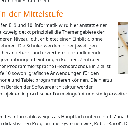
rung mit Scratch sein.
in der Mittelstufe
en 8, 9 und 10. Informatik wird hier anstatt einer
ikzweig deckt prinzipiell die Themengebiete der
ren Niveau, d.h. er bietet einen Einblick, ohne
ehmen. Die Schüler werden in der jeweiligen
ht herangeführt und erwerben so grundlegende
fe gewinnbringend einbringen können. Zentraler
ner Programmiersprache (Hochsprache). Ein Ziel ist
tufe 10 sowohl grafische Anwendungen für den
phone und Tablet programmieren können. Die hierzu
im Bereich der Softwarearchitektur werden
ekten in praktischer Form eingeübt und stetig erweitert
 des Informatikzweiges als Hauptfach unterrichtet. Zunächs
on didaktischen Programmiersystemen wie „Robot-Karol“. D