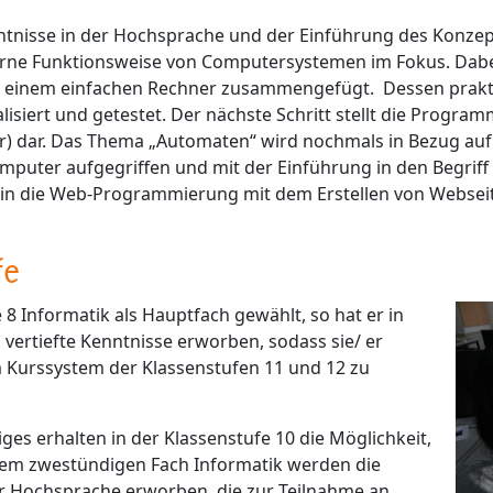
nisse in der Hochsprache und der Einführung des Konzept
terne Funktionsweise von Computersystemen im Fokus. Dab
zu einem einfachen Rechner zusammengefügt. Dessen prakt
iert und getestet. Der nächste Schritt stellt die Progra
) dar. Das Thema „Automaten“ wird nochmals in Bezug au
puter aufgegriffen und mit der Einführung in den Begriff 
ck in die Web-Programmierung mit dem Erstellen von Webse
fe
e 8 Informatik als Hauptfach gewählt, so hat er in
 vertiefte Kenntnisse erworben, sodass sie/ er
im Kurssystem der Klassenstufen 11 und 12 zu
es erhalten in der Klassenstufe 10 die Möglichkeit,
esem zwestündigen Fach Informatik werden die
 Hochsprache erworben, die zur Teilnahme an