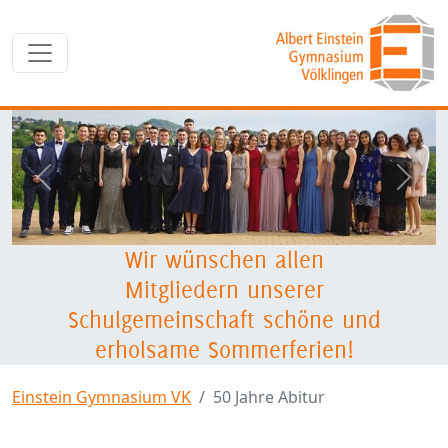
zurück
weite
Wir wünschen allen
Mitgliedern unserer
Schulgemeinschaft schöne und
erholsame Sommerferien!
Einstein Gymnasium VK
50 Jahre Abitur