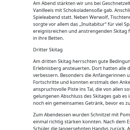
Am Abend stärkten wir uns bei Geschnetzel
Vanilleeis mit Schokoladensoße gab. Ansch
Spieleabend statt. Neben Werwolf, Tischten
sorgte vor allem das „Inuitabitur“ für vie
ereignisreichen und anstrengenden Skitag fi
in ihre Betten.
Dritter Skitag
Am dritten Skitag herrschten gute Bedingu
Erlebnisberg ansteuerten. Dort hatten alle d
verbessern. Besonders die Anfängerinnen 
Fortschritte und konnten erstmals den Anker
anspruchsvolle Piste ins Tal, die von allen
gelungenen Abschluss des Skitages gab es
noch ein gemeinsames Getränk, bevor es zur
Zum Abendessen wurden Schnitzel mit Pomme
einmal richtig stärken konnten. Nach dem 
Schüler die langersehnten Handys zurück. A