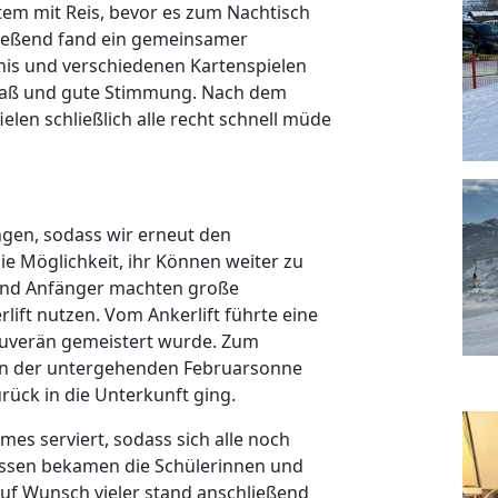
tem mit Reis, bevor es zum Nachtisch
ließend fand ein gemeinsamer
nis und verschiedenen Kartenspielen
l Spaß und gute Stimmung. Nach dem
elen schließlich alle recht schnell müde
ngen, sodass wir erneut den
ie Möglichkeit, ihr Können weiter zu
und Anfänger machten große
lift nutzen. Vom Ankerlift führte eine
 souverän gemeistert wurde. Zum
 in der untergehenden Februarsonne
ück in die Unterkunft ging.
s serviert, sodass sich alle noch
Essen bekamen die Schülerinnen und
uf Wunsch vieler stand anschließend