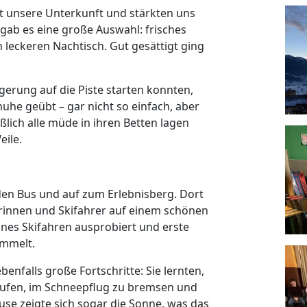
 unsere Unterkunft und stärkten uns
ab es eine große Auswahl: frisches
n leckeren Nachtisch. Gut gesättigt ging
rung auf die Piste starten konnten,
he geübt – gar nicht so einfach, aber
ßlich alle müde in ihren Betten lagen
eile.
den Bus und auf zum Erlebnisberg. Dort
erinnen und Skifahrer auf einem schönen
es Skifahren ausprobiert und erste
ammelt.
nfalls große Fortschritte: Sie lernten,
laufen, im Schneepflug zu bremsen und
use zeigte sich sogar die Sonne, was das