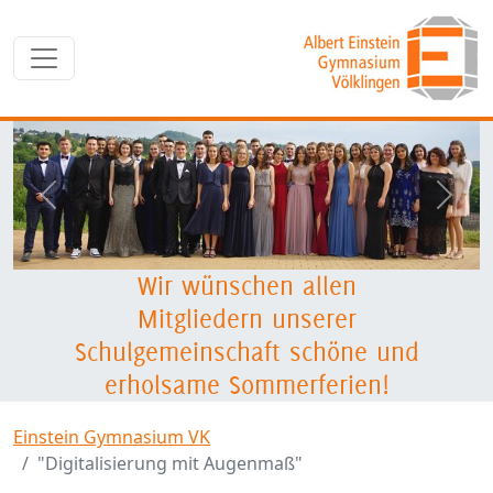
zurück
weite
Wir wünschen allen
Mitgliedern unserer
Schulgemeinschaft schöne und
erholsame Sommerferien!
Einstein Gymnasium VK
"Digitalisierung mit Augenmaß"